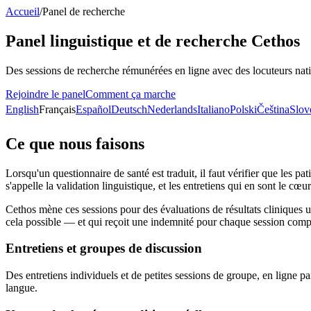
Accueil
/
Panel de recherche
Panel linguistique et de recherche Cethos
Des sessions de recherche rémunérées en ligne avec des locuteurs natif
Rejoindre le panel
Comment ça marche
English
Français
Español
Deutsch
Nederlands
Italiano
Polski
Čeština
Slov
Ce que nous faisons
Lorsqu'un questionnaire de santé est traduit, il faut vérifier que les 
s'appelle la validation linguistique, et les entretiens qui en sont le cœur
Cethos mène ces sessions pour des évaluations de résultats cliniques u
cela possible — et qui reçoit une indemnité pour chaque session comp
Entretiens et groupes de discussion
Des entretiens individuels et de petites sessions de groupe, en ligne 
langue.