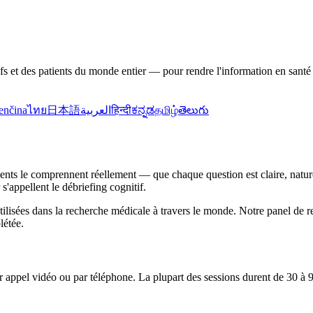
s et des patients du monde entier — pour rendre l'information en santé p
enčina
ไทย
日本語
العربية
हिन्दी
ಕನ್ನಡ
தமிழ்
తెలుగు
patients le comprennent réellement — que chaque question est claire, natu
 s'appellent le débriefing cognitif.
tilisées dans la recherche médicale à travers le monde. Notre panel de r
létée.
par appel vidéo ou par téléphone. La plupart des sessions durent de 30 